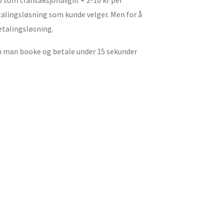
talingsløsning som kunde velger. Men for å
betalingsløsning.
an man booke og betale under 15 sekunder