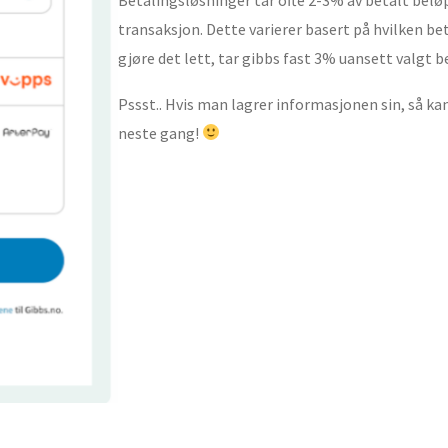
transaksjon. Dette varierer basert på hvilken be
gjøre det lett, tar gibbs fast 3% uansett valgt 
Pssst.. Hvis man lagrer informasjonen sin, så k
neste gang!