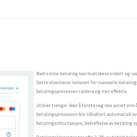
Med online betaling kan leietakere enkelt og ras
Dette eliminerer behovet for manuelle betaling
betalingsprosessen raskere og mer effektiv.
Utleier trenger ikke å foreta seg noe annet enn 
betalingsprosessen blir håndtert automatisk av 
betalingsinformasjon, bekreftelse av betaling og
Betalingsløsninger tar ofte 2-3% av betalt belø