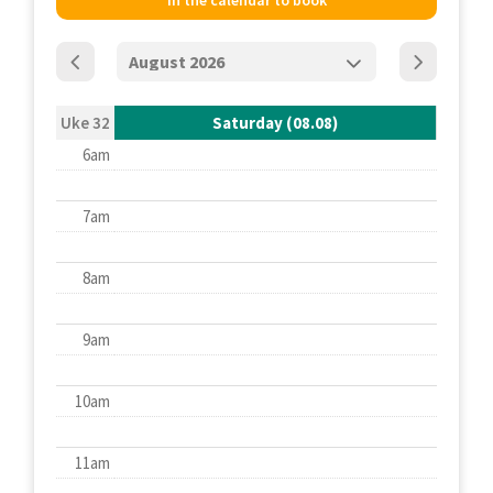
in the calendar to book
Uke 32
Saturday (08.08)
6am
7am
8am
9am
10am
11am