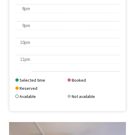
8pm
9pm
10pm
11pm
Selected time
Booked
Reserved
Available
Not available