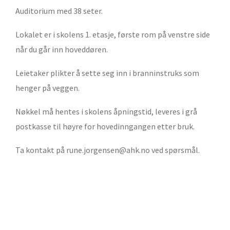
Auditorium med 38 seter.
Lokalet er i skolens 1. etasje, første rom på venstre side
når du går inn hoveddøren.
Leietaker plikter å sette seg inn i branninstruks som
henger på veggen.
Nøkkel må hentes i skolens åpningstid, leveres i grå
postkasse til høyre for hovedinngangen etter bruk.
Ta kontakt på
rune.jorgensen@ahk.no
ved spørsmål.