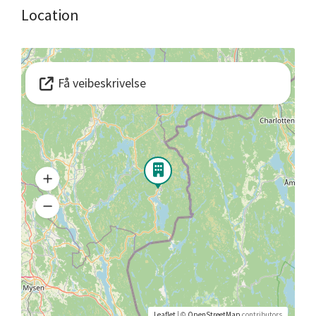
Location
Få veibeskrivelse
Leaflet
| ©
OpenStreetMap
contributors