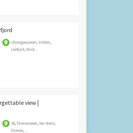
fjord
Ulvangsøyveien, Volden,
Leirfjord, Nord...
gettable view |
38, Elvenesveien, Sør-Steiro,
Elvenes, ...