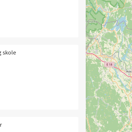
 skole
r