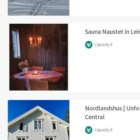
Sauna Naustet in Leir
Capacity 6
Nordlandshus | Unfor
Central
Capacity 6