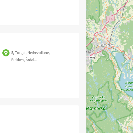
5, Torget, Nedrevollane,
Brekken, Årdal...