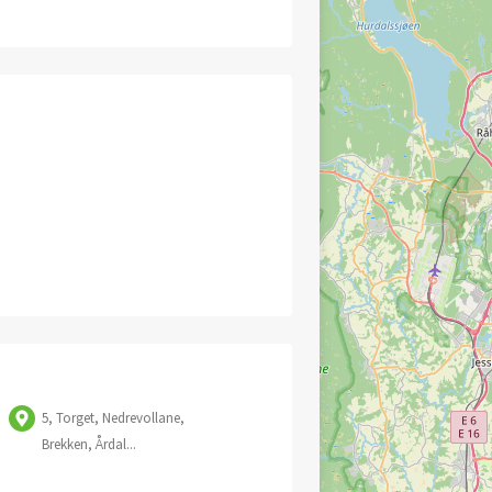
5, Torget, Nedrevollane,
Brekken, Årdal...