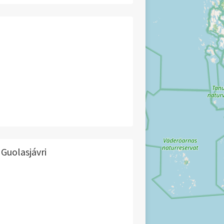
 Guolasjávri