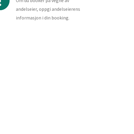
Om du booker på vegne av
andelseier, oppgi andelseierens
informasjon i din booking.