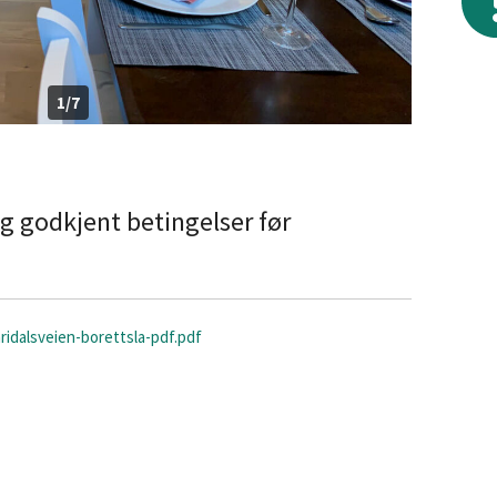
1/7
 og godkjent betingelser før
ridalsveien-borettsla-pdf.pdf