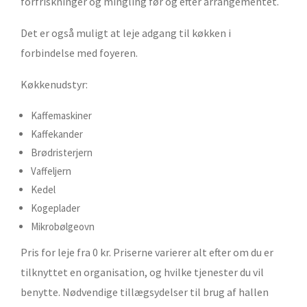
forfriskninger og mingling før og efter arrangementet.
Det er også muligt at leje adgang til køkken i
forbindelse med foyeren.
Køkkenudstyr:
Kaffemaskiner
Kaffekander
Brødristerjern
Vaffeljern
Kedel
Kogeplader
Mikrobølgeovn
Pris for leje fra 0 kr. Priserne varierer alt efter om du er
tilknyttet en organisation, og hvilke tjenester du vil
benytte. Nødvendige tillægsydelser til brug af hallen