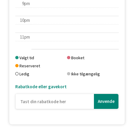
9pm
10pm
11pm
Valgt tid
Booket
Reserveret
Ledig
Ikke tilgængelig
Rabatkode eller gavekort
Anvende