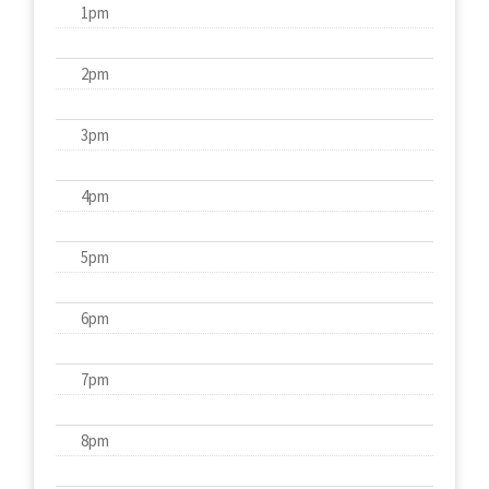
1pm
2pm
3pm
4pm
5pm
6pm
7pm
8pm