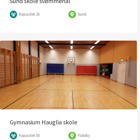
Sund skole svømmehal
Kapacitet 25
Sund
Gymnasium Hauglia skole
Kapacitet 50
Flateby