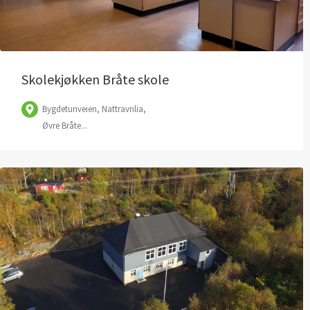
Skolekjøkken Bråte skole
Bygdetunveien, Nattravnlia,
Øvre Bråte...