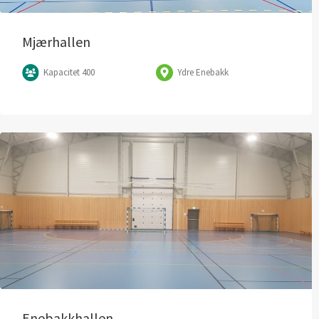
Mjærhallen
Kapacitet 400
Ydre Enebakk
Enebakkhallen