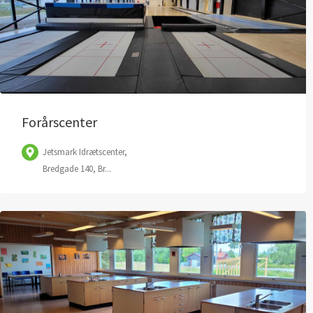
Folder
| ©
OpenStreetMap
bidragydere
Forårscenter
Jetsmark Idrætscenter,
Bredgade 140, Br...