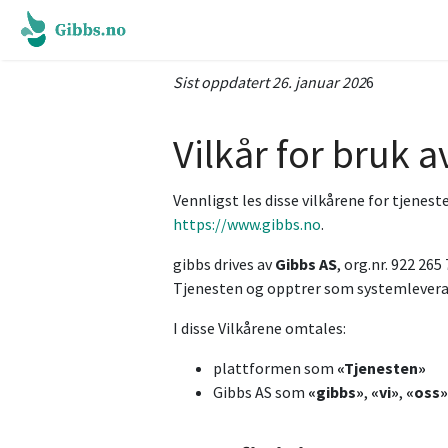
Sist oppdatert 26. januar 202
6
Vilkår for bruk a
Vennligst les disse vilkårene for tjenes
https://www.gibbs.no
.
gibbs drives av
Gibbs AS
, org.nr. 922 2
Tjenesten og opptrer som systemleveran
I disse Vilkårene omtales:
plattformen som
«Tjenesten»
Gibbs AS som
«gibbs»
,
«vi»
,
«oss»