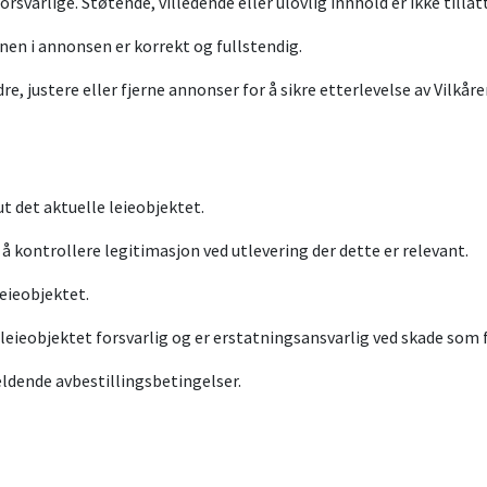
rsvarlige. Støtende, villedende eller ulovlig innhold er ikke tillatt
onen i annonsen er korrekt og fullstendig.
re, justere eller fjerne annonser for å sikre etterlevelse av Vilkåre
 ut det aktuelle leieobjektet.
r å kontrollere legitimasjon ved utlevering der dette er relevant.
leieobjektet.
e leieobjektet forsvarlig og er erstatningsansvarlig ved skade som
eldende avbestillingsbetingelser.