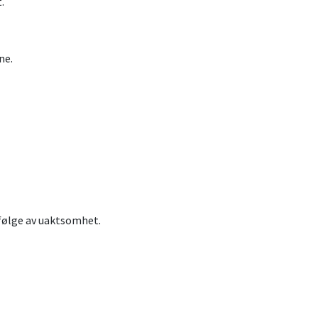
.
ne.
 følge av uaktsomhet.