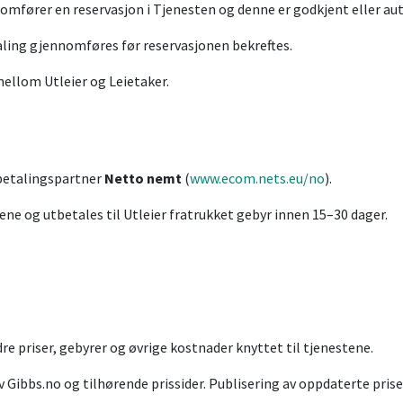
omfører en reservasjon i Tjenesten og denne er godkjent eller au
ling gjennomføres før reservasjonen bekreftes.
 mellom Utleier og Leietaker.
 betalingspartner
Netto nemt
(
www.ecom.nets.eu/no
).
ene og utbetales til Utleier fratrukket gebyr innen 15–30 dager.
re priser, gebyrer og øvrige kostnader knyttet til tjenestene.
av Gibbs.no og tilhørende prissider. Publisering av oppdaterte pris