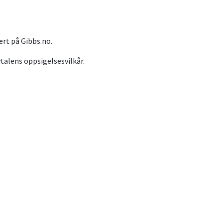
ert på Gibbs.no.
vtalens oppsigelsesvilkår.