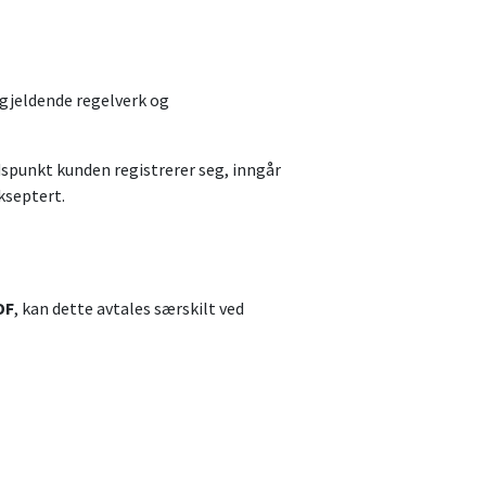
 gjeldende regelverk og
idspunkt kunden registrerer seg, inngår
kseptert.
DF
, kan dette avtales særskilt ved