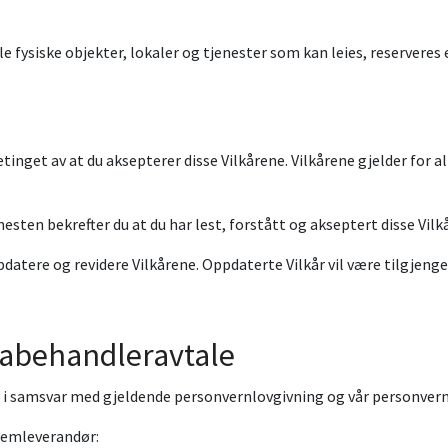
le fysiske objekter, lokaler og tjenester som kan leies, reservere
betinget av at du aksepterer disse Vilkårene. Vilkårene gjelder for
esten bekrefter du at du har lest, forstått og akseptert disse Vilk
ppdatere og revidere Vilkårene. Oppdaterte Vilkår vil være tilgje
tabehandleravtale
 i samsvar med gjeldende personvernlovgivning og vår personver
temleverandør: