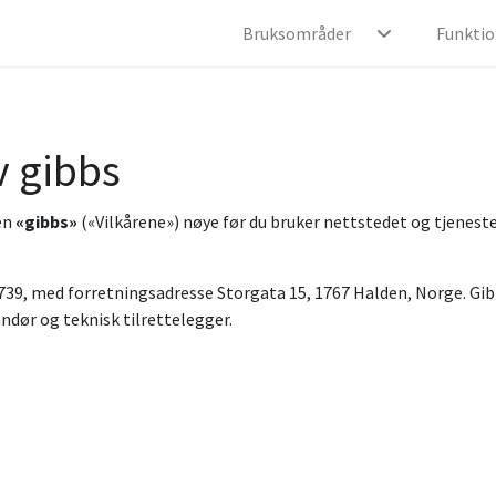
Bruksområder
Funktio
v gibbs
ten
«gibbs»
(«Vilkårene») nøye før du bruker nettstedet og tjenes
65 739, med forretningsadresse Storgata 15, 1767 Halden, Norge. G
dør og teknisk tilrettelegger.