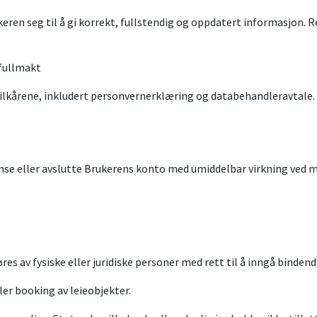
eren seg til å gi korrekt, fullstendig og oppdatert informasjon. Reg
 fullmakt
Vilkårene, inkludert personvernerklæring og databehandleravtale.
ense eller avslutte Brukerens konto med umiddelbar virkning ved 
es av fysiske eller juridiske personer med rett til å inngå bindend
ler booking av leieobjekter.