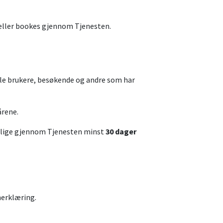
s eller bookes gjennom Tjenesten.
 alle brukere, besøkende og andre som har
årene.
ngelige gjennom Tjenesten minst
30 dager
nerklæring.