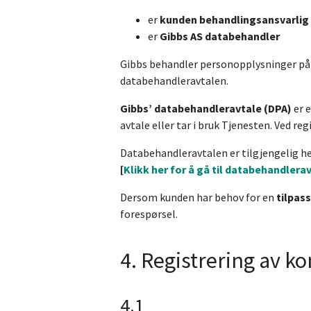
er
kunden behandlingsansvarlig
er
Gibbs AS databehandler
Gibbs behandler personopplysninger på v
databehandleravtalen.
Gibbs’ databehandleravtale (DPA)
er e
avtale eller tar i bruk Tjenesten. Ved r
Databehandleravtalen er tilgjengelig he
[
Klikk her for å gå til databehandlera
Dersom kunden har behov for en
tilpas
forespørsel.
4. Registrering av k
4.1