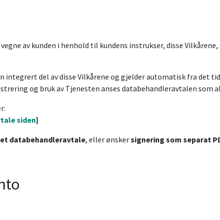
egne av kunden i henhold til kundens instrukser, disse Vilkårene,
n integrert del av disse Vilkårene og gjelder automatisk fra det t
egistrering og bruk av Tjenesten anses databehandleravtalen som a
r:
vtale siden
]
set databehandleravtale
, eller ønsker
signering som separat P
onto