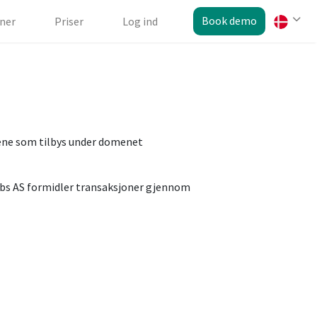
Book demo
ner
Priser
Log ind
tene som tilbys under domenet
ibbs AS formidler transaksjoner gjennom