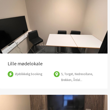
Lille mødelokale
Øjeblikkelig booking
5, Torget, Nedrevollane,
Brekken, Årdal...