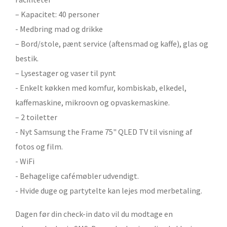
– Kapacitet: 40 personer
- Medbring mad og drikke
– Bord/stole, pænt service (aftensmad og kaffe), glas og
bestik.
– Lysestager og vaser til pynt
- Enkelt køkken med komfur, kombiskab, elkedel,
kaffemaskine, mikroovn og opvaskemaskine.
– 2 toiletter
- Nyt Samsung the Frame 75" QLED TV til visning af
fotos og film.
- WiFi
- Behagelige cafémøbler udvendigt.
- Hvide duge og partytelte kan lejes mod merbetaling.
Dagen før din check-in dato vil du modtage en