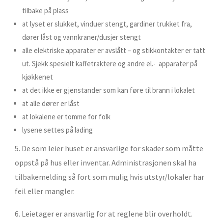
tilbake på plass
at lyset er slukket, vinduer stengt, gardiner trukket fra,
dører låst og vannkraner/dusjer stengt
alle elektriske apparater er avslått – og stikkontakter er tatt
ut. Sjekk spesielt kaffetraktere og andre el.- apparater på
kjøkkenet
at det ikke er gjenstander som kan føre til brann i lokalet
at alle dører er låst
at lokalene er tomme for folk
lysene settes på lading
5. De som leier huset er ansvarlige for skader som måtte
oppstå på hus eller inventar. Administrasjonen skal ha
tilbakemelding så fort som mulig hvis utstyr/lokaler har
feil eller mangler.
6. Leietager er ansvarlig for at reglene blir overholdt.