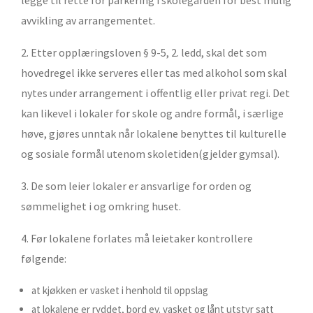
legge til rette for parkering i skolegården for best mulig
avvikling av arrangementet.
2. Etter opplæringsloven § 9-5, 2. ledd, skal det som
hovedregel ikke serveres eller tas med alkohol som skal
nytes under arrangement i offentlig eller privat regi. Det
kan likevel i lokaler for skole og andre formål, i særlige
høve, gjøres unntak når lokalene benyttes til kulturelle
og sosiale formål utenom skoletiden(gjelder gymsal).
3. De som leier lokaler er ansvarlige for orden og
sømmelighet i og omkring huset.
4. Før lokalene forlates må leietaker kontrollere
følgende:
at kjøkken er vasket i henhold til oppslag
at lokalene er ryddet, bord ev. vasket og lånt utstyr satt