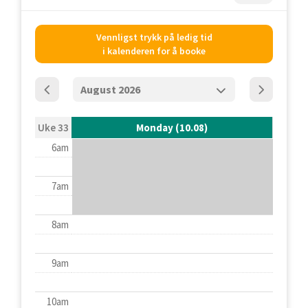
Vennligst trykk på ledig tid
i kalenderen for å booke
Uke 33
Monday (10.08)
6am
7am
8am
9am
10am