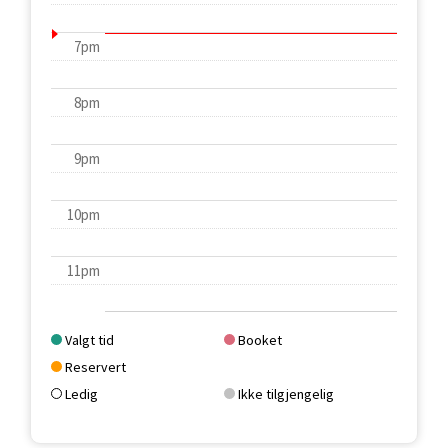
7pm
8pm
9pm
10pm
11pm
Valgt tid
Booket
Reservert
Ledig
Ikke tilgjengelig