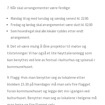
7. Når skal arrangementer være ferdige:
Mandag til og med torsdag og søndag senest kl. 22.00.
Fredag og lørdag skal arrangementet være slutt kl. 02.00
Som hovedregel skal alle lokaler ryddes etter endt
arrangement.
8. Det vil være mulig å låne projektor til møter og
tilstelninger. Vi har også et lite høyttaleranlegg som
kan benyttes ved leie av festsal i kulturhus og spisesal i
kommunehuset.
9. Flagg: Hvis man benytter seg av lokalene etter
klokken 15.30 på hverdager må man selv fire flagget
foran kommunehuset og legge det inn i gangen ved
kulturhuset. Benytter man seg av lokalene i helgene må
man heise og fire flagget selv.