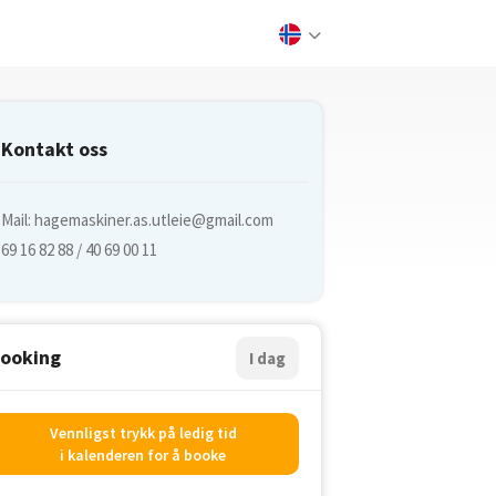
Kontakt oss
Mail:
hagemaskiner.as.utleie@gmail.com
69 16 82 88 / 40 69 00 11
ooking
I dag
Vennligst trykk på ledig tid
i kalenderen for å booke