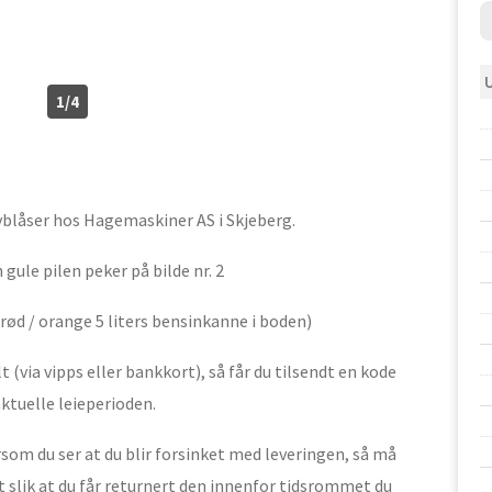
1/4
vblåser hos Hagemaskiner AS i Skjeberg.
gule pilen peker på bilde nr. 2
ød / orange 5 liters bensinkanne i boden)
 (via vipps eller bankkort), så får du tilsendt en kode
aktuelle leieperioden.
ersom du ser at du blir forsinket med leveringen, så må
 slik at du får returnert den innenfor tidsrommet du