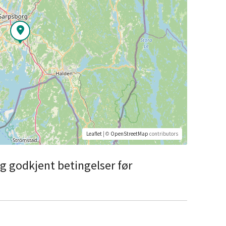
Leaflet
| ©
OpenStreetMap
contributors
 og godkjent betingelser før