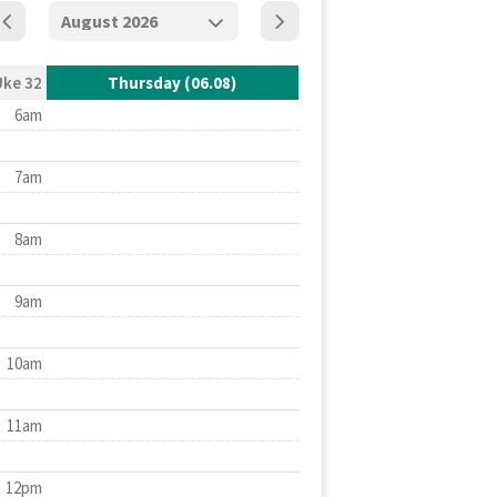
Uke 32
Thursday (06.08)
6am
7am
8am
9am
10am
11am
12pm