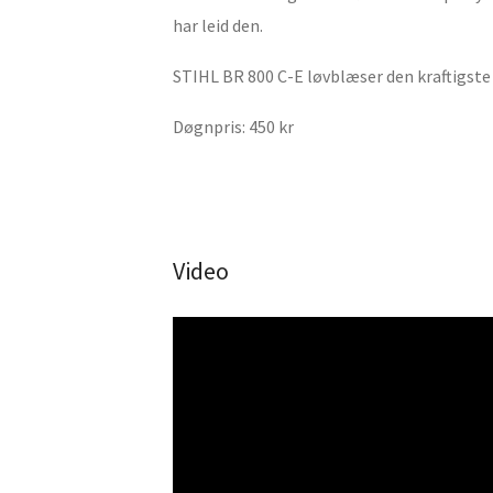
har leid den.
STIHL BR 800 C-E løvblæser den kraftigste
Døgnpris: 450 kr
Video