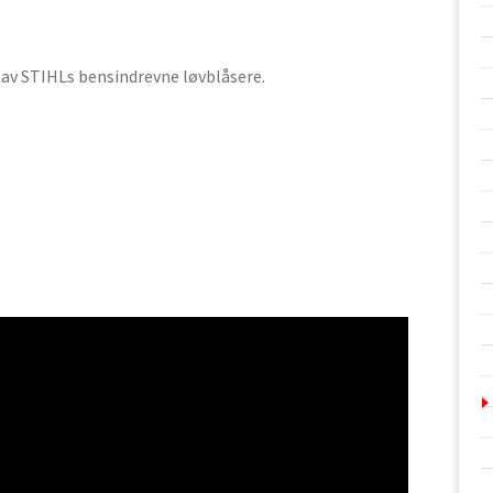
 av STIHLs bensindrevne løvblåsere.