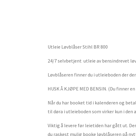
Utleie Løvblåser Stihl BR 800
24/7 selvbetjent utleie av bensindrevet lø
Løvblåseren finner du i utleieboden der den 
HUSK Å KJØPE MED BENSIN. (Du finner en r
Når du har booket tid i kalenderen og betalt
til døra i utleieboden som virker kun i den 
Viktig å levere før leietiden har gått ut. D
du raskest mulig booke løvblåseren på nytt