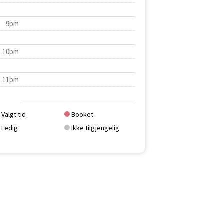
9pm
10pm
11pm
Valgt tid
Booket
Ledig
Ikke tilgjengelig