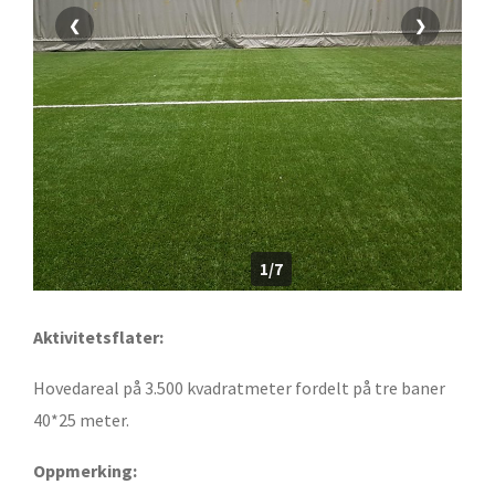
❮
❯
1/7
Aktivitetsflater:
Hovedareal på 3.500 kvadratmeter fordelt på tre baner
40*25 meter.
Oppmerking: