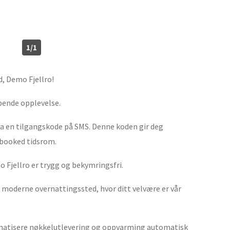
1/1
, Demo Fjellro!
pende opplevelse.
ta en tilgangskode på SMS. Denne koden gir deg
i booked tidsrom.
o Fjellro er trygg og bekymringsfri.
 moderne overnattingssted, hvor ditt velvære er vår
matisere nøkkelutlevering og oppvarming automatisk