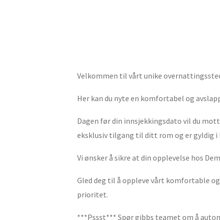
Velkommen til vårt unike overnattingssted
Her kan du nyte en komfortabel og avslap
Dagen før din innsjekkingsdato vil du mot
eksklusiv tilgang til ditt rom og er gyldig 
Vi ønsker å sikre at din opplevelse hos Dem
Gled deg til å oppleve vårt komfortable og
prioritet.
***Pssst*** Spør gibbs teamet om å auto