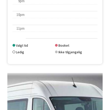
9pm
10pm
11pm
Valgt tid
Booket
Ledig
Ikke tilgjengelig