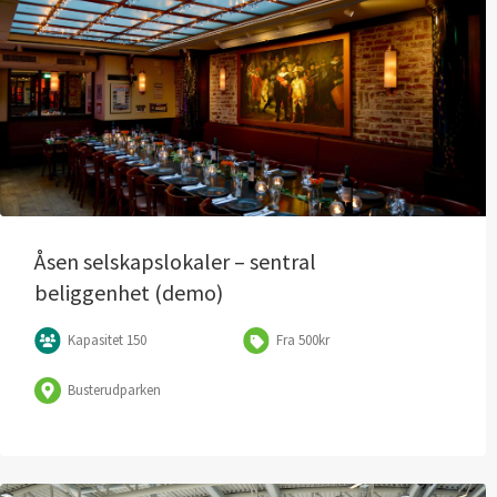
Leaflet
| ©
OpenStreetMap
contributors
Åsen selskapslokaler – sentral
beliggenhet (demo)
Kapasitet 150
Fra 500kr
Busterudparken