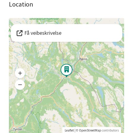
Location
Få veibeskrivelse
Leaflet
| ©
OpenStreetMap
contributors