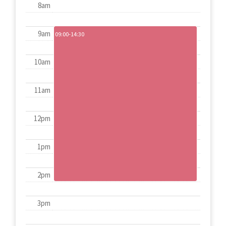
8am
9am
09:00-14:30
10am
11am
12pm
1pm
2pm
3pm