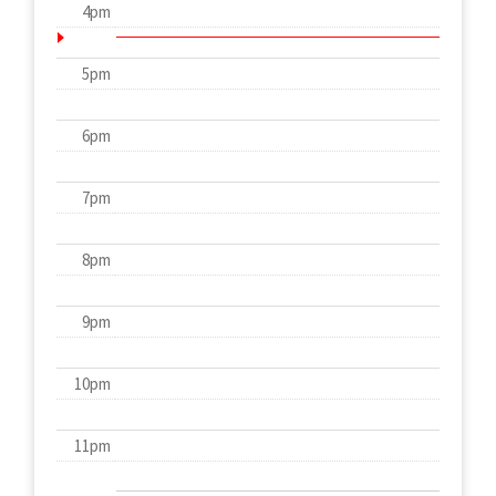
4pm
5pm
6pm
7pm
8pm
9pm
10pm
11pm