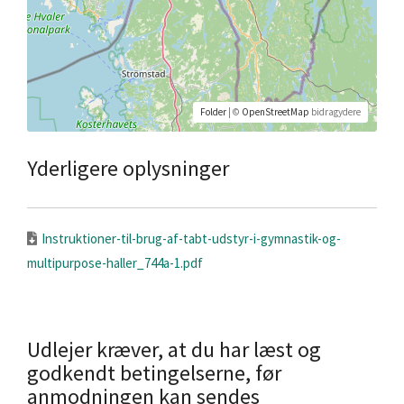
Folder
| ©
OpenStreetMap
bidragydere
Yderligere oplysninger
Instruktioner-til-brug-af-tabt-udstyr-i-gymnastik-og-
multipurpose-haller_744a-1.pdf
Udlejer kræver, at du har læst og
godkendt betingelserne, før
anmodningen kan sendes