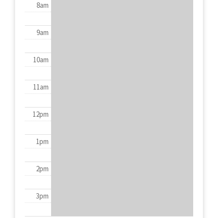
8am
9am
10am
11am
12pm
1pm
2pm
3pm