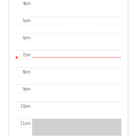
4pm
5pm
6pm
7pm
8pm
9pm
10pm
11pm