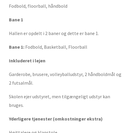
Fodbold, floorball, håndbold
Bane 1
Hallen er opdelt i 2 baner og dette er bane 1.
Bane 1:
Fodbold, Basketball, Floorball
Inkluderet i lejen
Garderobe, brusere, volleyballudstyr, 2 håndboldmål og
2 futsalmål.
Skolen ejer udstyret, men tilgængeligt udstyr kan
bruges.
Yderligere tjenester (omkostninger ekstra)
Højttalere og klapstole