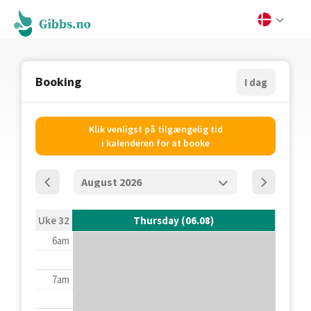
Booking
I dag
Klik venligst på tilgængelig tid
i kalenderen for at booke
Uke 32
Thursday (06.08)
6am
7am