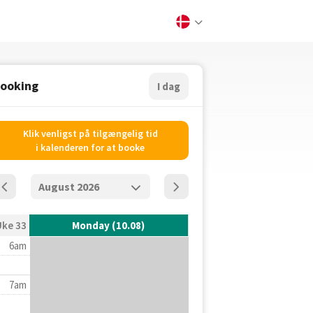
ooking
I dag
Klik venligst på tilgængelig tid
i kalenderen for at booke
Uke 33
Monday (10.08)
6am
7am