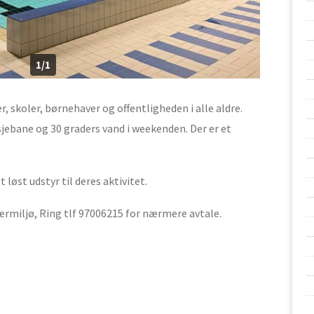
1/1
 skoler, børnehaver og offentligheden i alle aldre.
jebane og 30 graders vand i weekenden. Der er et
løst udstyr til deres aktivitet.
ærmiljø, Ring tlf 97006215 for nærmere avtale.