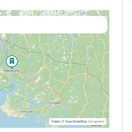
Folder
| ©
OpenStreetMap
bidragydere