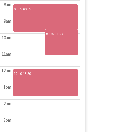
8am
08:15-09:55
9am
09:45-11:20
10am
11am
12pm
12:10-13:50
1pm
2pm
3pm