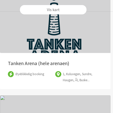
Vis kart
Tanken Arena (hele arenaen)
Øyeblikkelig booking
1, Kuluvegen, Sundre,
Haugen, Ål, Buske...