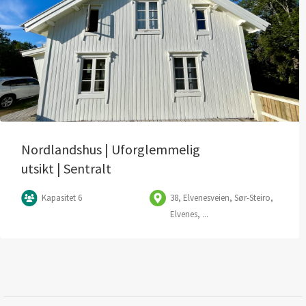
Nordlandshus | Uforglemmelig
utsikt | Sentralt
Kapasitet 6
38, Elvenesveien, Sør-Steiro,
Elvenes, ...