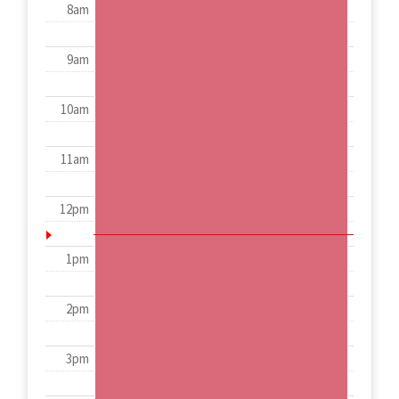
8am
9am
10am
11am
12pm
1pm
2pm
3pm