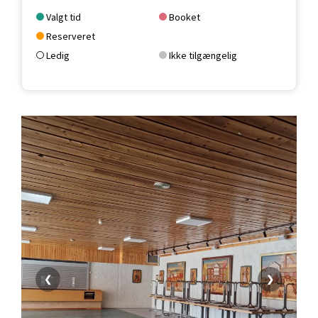
Valgt tid
Booket
Reserveret
Ledig
Ikke tilgængelig
❮
❯