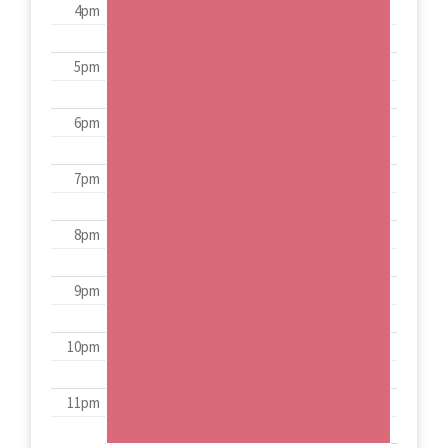
4pm
5pm
6pm
7pm
8pm
9pm
10pm
11pm