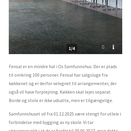
1/4
Fensal er en mindre hal i Os Samfunnshus. Der er plads
til omkring 100 personer. Fensal har salgsluge fra
køkkenet og er derfor velegnet til arrangementer, der
også vil have forplejning. Køkken skal lejes separat.
Borde og stole er ikke udsatte, men er tilgængelige.
Samfunnshuset vil fra 01.12.2025 være stengt for utleie i
forbindelse med bygging av ny skole. Vi tar
utgangspunkt i at de er ferdig til 30.06.2027, men dette