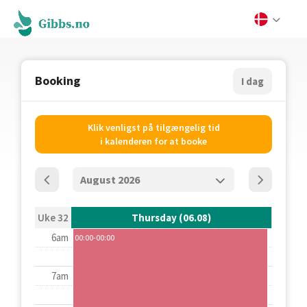
Booking
I dag
Klik venligst på tilgængelig tid
i kalenderen for at booke
Uke 32
Thursday (06.08)
6am
00:00-00:00
7am