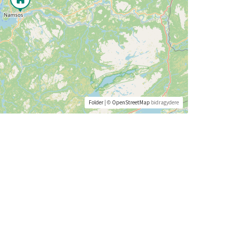
Folder
| ©
OpenStreetMap
bidragydere