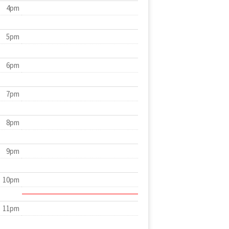
4pm
5pm
6pm
7pm
8pm
9pm
10pm
11pm