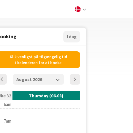
ooking
I dag
Klik venligst på tilgængelig tid
i kalenderen for at booke
Uke 32
Thursday (06.08)
6am
7am