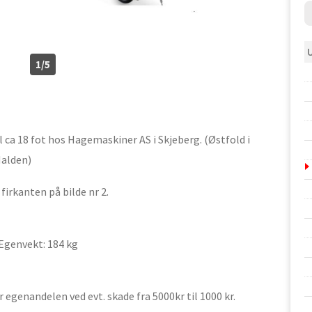
1/5
l ca 18 fot hos Hagemaskiner AS i Skjeberg. (Østfold i
Halden)
firkanten på bilde nr 2.
 Egenvekt: 184 kg
egenandelen ved evt. skade fra 5000kr til 1000 kr.