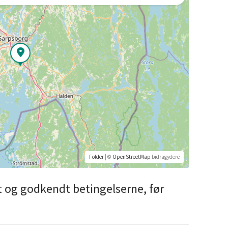
Folder
| ©
OpenStreetMap
bidragydere
st og godkendt betingelserne, før