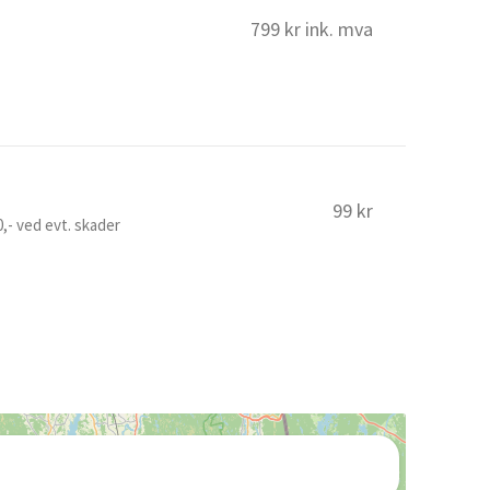
799 kr ink. mva
99 kr
0,- ved evt. skader