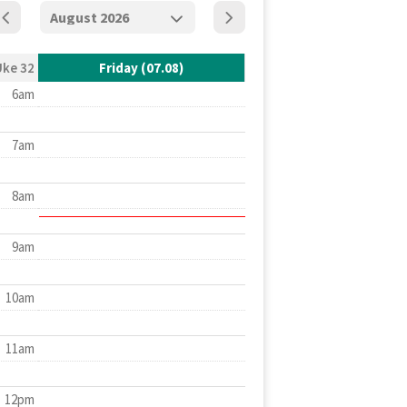
Uke 32
Friday (07.08)
6am
7am
8am
9am
10am
11am
12pm