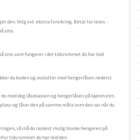
 den. Velg evt. ekstra forsikring. Betal for leien. -
på sms.
 på sms som fungerer i det tidsrommet du har leid
trykker du koden og avslutter med hengerlåsen nederst
ar du med deg låsekassen og hengerlåsen på kjøreturen.
 plass og låser den på samme måte som den var når du
veringen, så må du raskest mulig booke hengeren på
enfor tidsrommet du har leid den.