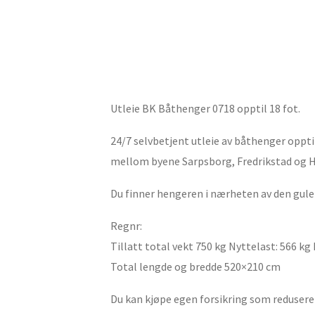
Utleie BK Båthenger 0718 opptil 18 fot.
24/7 selvbetjent utleie av båthenger oppti
mellom byene Sarpsborg, Fredrikstad og 
Du finner hengeren i nærheten av den gule 
Regnr:
Tillatt total vekt 750 kg Nyttelast: 566 kg
Total lengde og bredde 520×210 cm
Du kan kjøpe egen forsikring som reduserer 