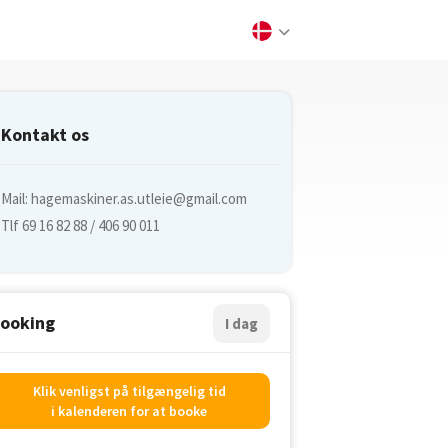
Kontakt os
Mail:
hagemaskiner.as.utleie@gmail.com
Tlf 69 16 82 88 / 406 90 011
ooking
I dag
Klik venligst på tilgængelig tid
i kalenderen for at booke