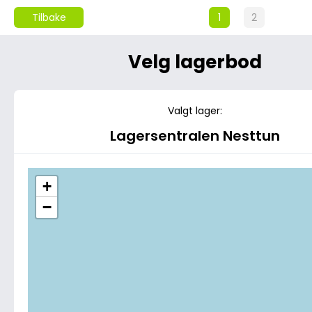
Tilbake
1
2
Velg lagerbod
Valgt lager:
Lagersentralen Nesttun
+
−