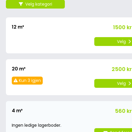
Velg kategori
12 m³
1500 kr
Velg
20 m³
2500 kr
Kun 3 igjen
Velg
4 m³
560 kr
Ingen ledige lagerboder.