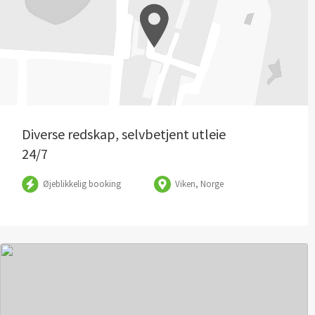
Folder
| ©
OpenStreetMap
bidragydere
Diverse redskap, selvbetjent utleie
24/7
Øjeblikkelig booking
Viken, Norge