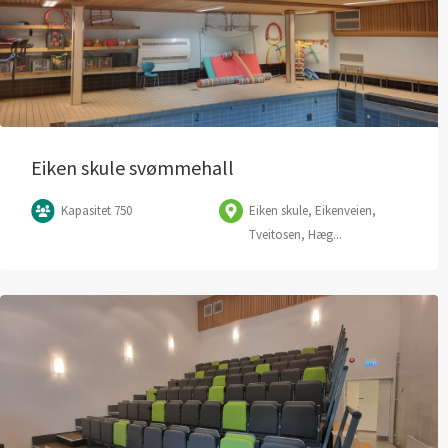
Eiken skule svømmehall
Kapasitet 750
Eiken skule, Eikenveien,
Tveitosen, Hæg...