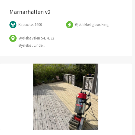
Marnarhallen v2
Kapacitet 1600
Øjeblikkelig booking
Øyslebøveien 54, 4532
Øyslebø, Linde...