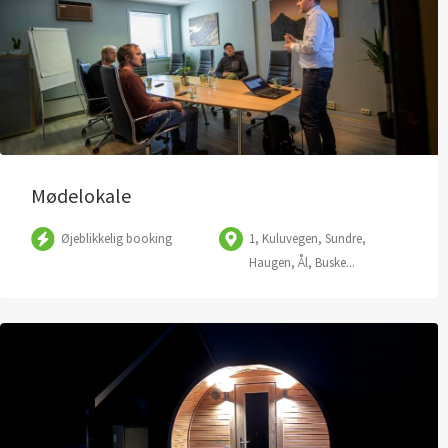
Mødelokale
Øjeblikkelig booking
1, Kuluvegen, Sundre,
Haugen, Ål, Buske...