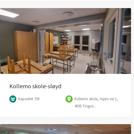
Kollemo skole-sløyd
Kapasitet 750
Kollemo skole, Asjers vei 1,
4595 Tingva...