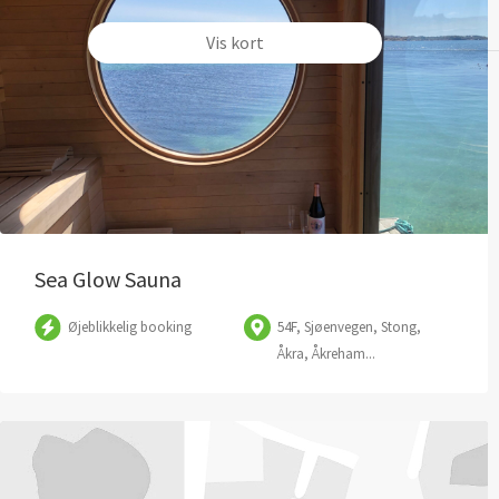
Vis kort
Sea Glow Sauna
Øjeblikkelig booking
54F, Sjøenvegen, Stong,
Åkra, Åkreham...