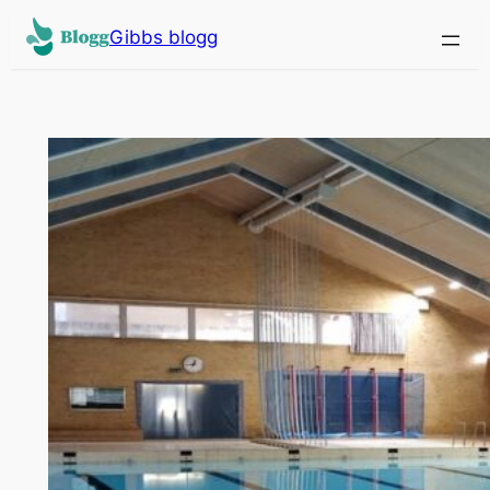
Hopp
Gibbs blogg
til
innhold